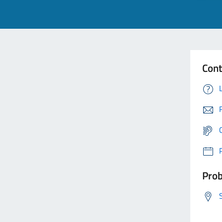
Cont
Prob