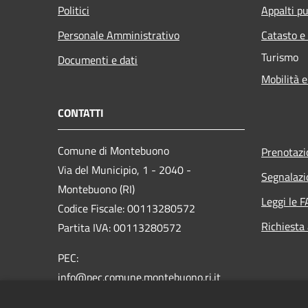
Politici
Appalti pu
Personale Amministrativo
Catasto e
Turismo
Documenti e dati
Mobilità e
CONTATTI
Comune di Montebuono
Prenotaz
Via del Municipio, 1 - 2040 -
Segnalazi
Montebuono (RI)
Leggi le 
Codice Fiscale: 00113280572
Richiesta
Partita IVA: 00113280572
PEC:
info@pec.comune.montebuono.ri.it
Centralino Unico: 0765-607631