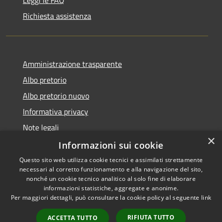
Richiesta assistenza
Amministrazione trasparente
Albo pretorio
Albo pretorio nuovo
Informativa privacy
Note legali
×
Dichiarazione di accessibilità
Informazioni sui cookie
Questo sito web utilizza cookie tecnici e assimilati strettamente
necessari al corretto funzionamento e alla navigazione del sito,
nonché un cookie tecnico analitico al solo fine di elaborare
informazioni statistiche, aggregate e anonime.
RSS
Copyright © 2026 • Comune di
Per maggiori dettagli, può consultare la cookie policy al seguente
link
Accessibilità
Montebuono • Powered by
Privacy
Municipium
Accesso
•
RIFIUTA TUTTO
ACCETTA TUTTO