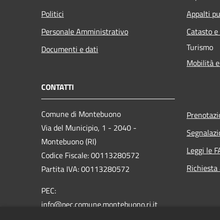
Politici
Appalti pu
Personale Amministrativo
Catasto e
Turismo
Documenti e dati
Mobilità e
CONTATTI
Comune di Montebuono
Prenotaz
Via del Municipio, 1 - 2040 -
Segnalazi
Montebuono (RI)
Leggi le 
Codice Fiscale: 00113280572
Richiesta
Partita IVA: 00113280572
PEC:
info@pec.comune.montebuono.ri.it
Centralino Unico: 0765-607631