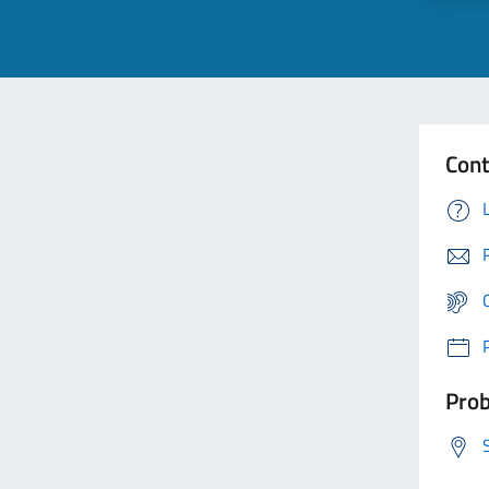
Cont
Prob