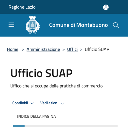
Salta al contenuto principale
Regione Lazio
Comune di Montebuono
Home
>
Amministrazione
>
Uffici
>
Ufficio SUAP
Ufficio SUAP
Uffico che si occupa delle pratiche di commercio
Condividi
Vedi azioni
INDICE DELLA PAGINA