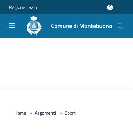
Salta al contenuto principale
Regione Lazio
Comune di Montebuono
Home
>
Argomenti
>
Sport