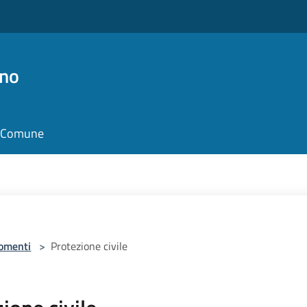
no
il Comune
omenti
>
Protezione civile