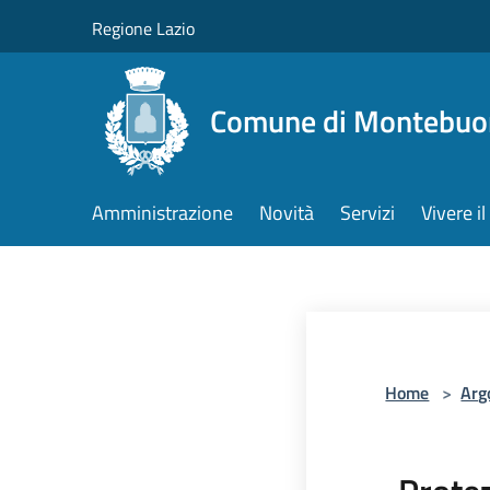
Salta al contenuto principale
Regione Lazio
Comune di Montebuo
Amministrazione
Novità
Servizi
Vivere 
Home
>
Arg