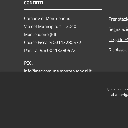
CONTATTI
Comune di Montebuono
Prenotaz
Via del Municipio, 1 - 2040 -
Segnalazi
Montebuono (RI)
Leggi le 
Codice Fiscale: 00113280572
Richiesta
Partita IVA: 00113280572
PEC:
info@pec.comune.montebuono.ri.it
Centralino Unico: 0765-607631
Fax: 0765-607131
Questo sito 
alla navig
RSS
Accessibilità
Privacy
Cookie
Mappa de