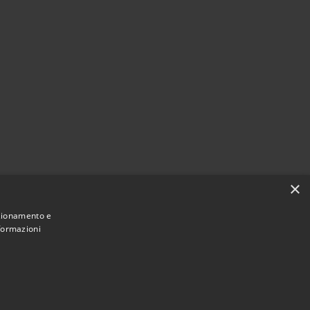
×
nzionamento e
nformazioni
Municipium
Accesso
mune di Montebuono • Powered by
•