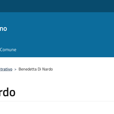
no
il Comune
trativo
>
Benedetta Di Nardo
rdo