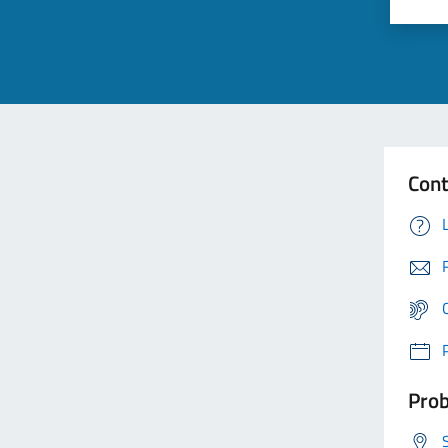
Cont
Prob