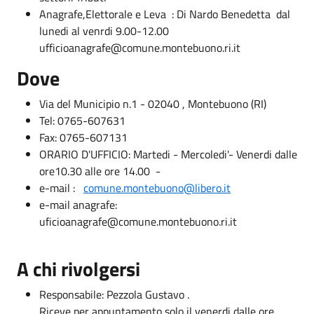
Anagrafe,Elettorale e Leva : Di Nardo Benedetta dal
lunedi al venrdi 9.00-12.00
ufficioanagrafe@comune.montebuono.ri.it
Dove
Via del Municipio n.1 - 02040 , Montebuono (RI)
Tel: 0765-607631
Fax: 0765-607131
ORARIO D'UFFICIO: Martedi - Mercoledi'- Venerdi dalle
ore10.30 alle ore 14.00 -
e-mail :
comune.montebuono@libero.it
e-mail anagrafe:
uficioanagrafe@comune.montebuono.ri.it
A chi rivolgersi
Responsabile: Pezzola Gustavo .
Riceve per appuntamento solo il venerdi dalle ore