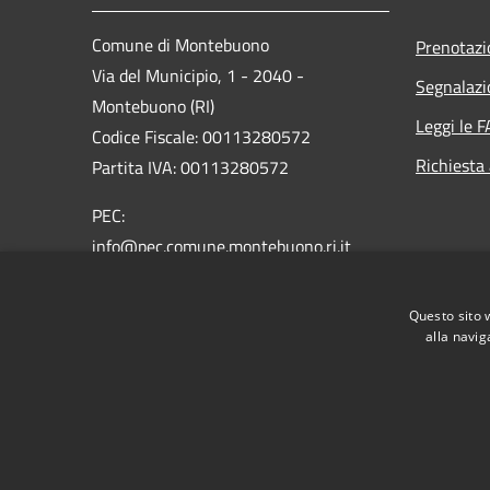
Comune di Montebuono
Prenotaz
Via del Municipio, 1 - 2040 -
Segnalazi
Montebuono (RI)
Leggi le 
Codice Fiscale: 00113280572
Richiesta
Partita IVA: 00113280572
PEC:
info@pec.comune.montebuono.ri.it
Centralino Unico: 0765-607631
Fax: 0765-607131
Questo sito 
alla navig
RSS
Accessibilità
Privacy
Cookie
Mappa de