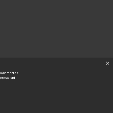
×
nzionamento e
nformazioni
Municipium
Accesso
mune di Montebuono • Powered by
•
redazione