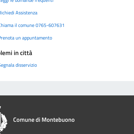
Richiedi Assistenza
Chiama il comune 0765-607631
Prenota un appuntamento
lemi in città
Segnala disservizio
Comune di Montebuono