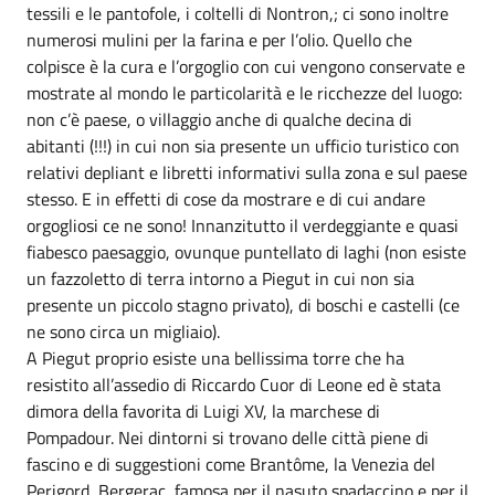
tessili e le pantofole, i coltelli di Nontron,; ci sono inoltre
numerosi mulini per la farina e per l’olio. Quello che
colpisce è la cura e l’orgoglio con cui vengono conservate e
mostrate al mondo le particolarità e le ricchezze del luogo:
non c’è paese, o villaggio anche di qualche decina di
abitanti (!!!) in cui non sia presente un ufficio turistico con
relativi depliant e libretti informativi sulla zona e sul paese
stesso. E in effetti di cose da mostrare e di cui andare
orgogliosi ce ne sono! Innanzitutto il verdeggiante e quasi
fiabesco paesaggio, ovunque puntellato di laghi (non esiste
un fazzoletto di terra intorno a Piegut in cui non sia
presente un piccolo stagno privato), di boschi e castelli (ce
ne sono circa un migliaio).
A Piegut proprio esiste una bellissima torre che ha
resistito all’assedio di Riccardo Cuor di Leone ed è stata
dimora della favorita di Luigi XV, la marchese di
Pompadour. Nei dintorni si trovano delle città piene di
fascino e di suggestioni come Brantôme, la Venezia del
Perigord, Bergerac, famosa per il nasuto spadaccino e per il