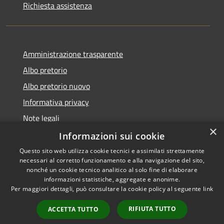
Richiesta assistenza
Amministrazione trasparente
Albo pretorio
Albo pretorio nuovo
Informativa privacy
Note legali
×
Dichiarazione di accessibilità
Informazioni sui cookie
Questo sito web utilizza cookie tecnici e assimilati strettamente
necessari al corretto funzionamento e alla navigazione del sito,
nonché un cookie tecnico analitico al solo fine di elaborare
informazioni statistiche, aggregate e anonime.
RSS
Copyright © 2026 • Comune di
Per maggiori dettagli, può consultare la cookie policy al seguente
link
Accessibilità
Montebuono • Powered by
Privacy
Municipium
Accesso
•
RIFIUTA TUTTO
ACCETTA TUTTO
Cookie
redazione