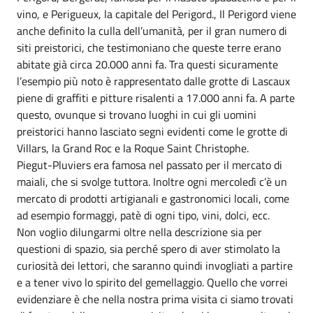
vino, e Perigueux, la capitale del Perigord., Il Perigord viene
anche definito la culla dell’umanità, per il gran numero di
siti preistorici, che testimoniano che queste terre erano
abitate già circa 20.000 anni fa. Tra questi sicuramente
l’esempio più noto è rappresentato dalle grotte di Lascaux
piene di graffiti e pitture risalenti a 17.000 anni fa. A parte
questo, ovunque si trovano luoghi in cui gli uomini
preistorici hanno lasciato segni evidenti come le grotte di
Villars, la Grand Roc e la Roque Saint Christophe.
Piegut-Pluviers era famosa nel passato per il mercato di
maiali, che si svolge tuttora. Inoltre ogni mercoledì c’è un
mercato di prodotti artigianali e gastronomici locali, come
ad esempio formaggi, patè di ogni tipo, vini, dolci, ecc.
Non voglio dilungarmi oltre nella descrizione sia per
questioni di spazio, sia perché spero di aver stimolato la
curiosità dei lettori, che saranno quindi invogliati a partire
e a tener vivo lo spirito del gemellaggio. Quello che vorrei
evidenziare è che nella nostra prima visita ci siamo trovati