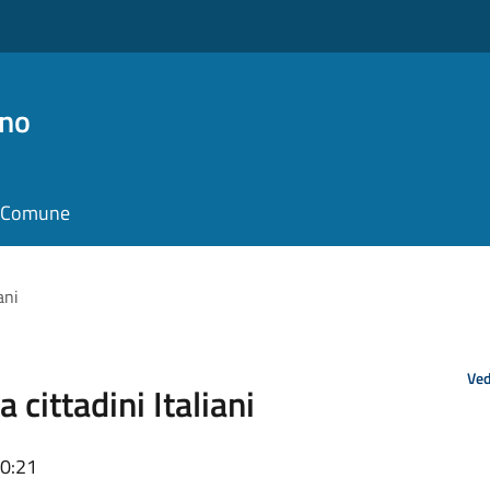
no
il Comune
ani
Ved
 cittadini Italiani
10:21