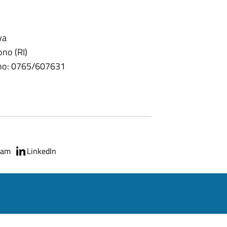
va
ono (RI)
ono: 0765/607631
ram
LinkedIn