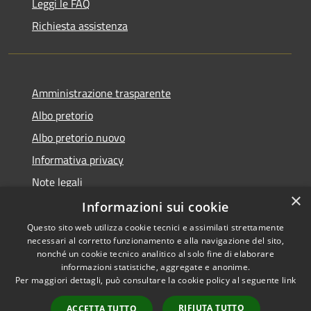
Leggi le FAQ
Richiesta assistenza
Amministrazione trasparente
Albo pretorio
Albo pretorio nuovo
Informativa privacy
Note legali
×
Dichiarazione di accessibilità
Informazioni sui cookie
Questo sito web utilizza cookie tecnici e assimilati strettamente
necessari al corretto funzionamento e alla navigazione del sito,
nonché un cookie tecnico analitico al solo fine di elaborare
informazioni statistiche, aggregate e anonime.
RSS
Copyright © 2026 • Comune di
Per maggiori dettagli, può consultare la cookie policy al seguente
link
Accessibilità
Montebuono • Powered by
Privacy
Municipium
Accesso
•
RIFIUTA TUTTO
ACCETTA TUTTO