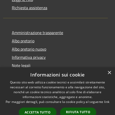
Richiesta assistenza
Amministrazione trasparente
Albo pretorio
Albo pretorio nuovo
Informativa privacy
Note legali
×
Dichiarazione di accessibilità
Informazioni sui cookie
Questo sito web utilizza cookie tecnici e assimilati strettamente
necessari al corretto funzionamento e alla navigazione del sito,
nonché un cookie tecnico analitico al solo fine di elaborare
informazioni statistiche, aggregate e anonime.
RSS
Copyright © 2026 • Comune di
Per maggiori dettagli, può consultare la cookie policy al seguente
link
Accessibilità
Montebuono • Powered by
Privacy
Municipium
Accesso
•
RIFIUTA TUTTO
ACCETTA TUTTO