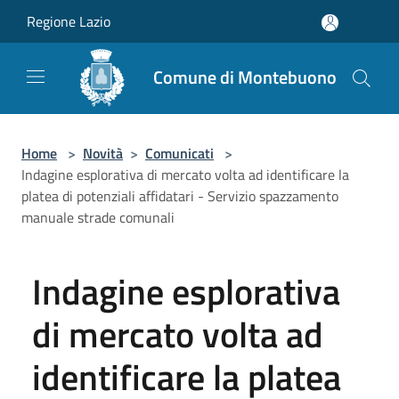
Salta al contenuto principale
Regione Lazio
Comune di Montebuono
Home
>
Novità
>
Comunicati
>
Indagine esplorativa di mercato volta ad identificare la
platea di potenziali affidatari - Servizio spazzamento
manuale strade comunali
Indagine esplorativa
di mercato volta ad
identificare la platea