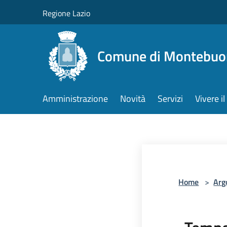
Salta al contenuto principale
Regione Lazio
Comune di Montebuo
Amministrazione
Novità
Servizi
Vivere 
Home
>
Arg