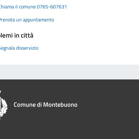
Chiama il comune 0765-607631
Prenota un appuntamento
lemi in città
Segnala disservizio
Comune di Montebuono